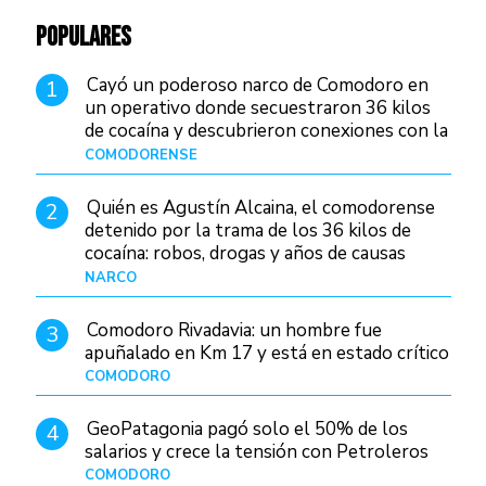
POPULARES
Cayó un poderoso narco de Comodoro en
1
un operativo donde secuestraron 36 kilos
de cocaína y descubrieron conexiones con la
Patagonia
COMODORENSE
Hace 2 días
Quién es Agustín Alcaina, el comodorense
2
detenido por la trama de los 36 kilos de
cocaína: robos, drogas y años de causas
judiciales
NARCO
Hace 2 días
Comodoro Rivadavia: un hombre fue
3
apuñalado en Km 17 y está en estado crítico
COMODORO
Hace 11 horas
GeoPatagonia pagó solo el 50% de los
4
salarios y crece la tensión con Petroleros
COMODORO
Hace 2 días