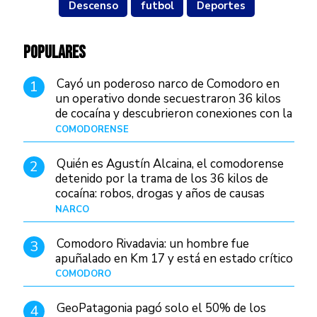
Descenso
futbol
Deportes
POPULARES
Cayó un poderoso narco de Comodoro en
1
un operativo donde secuestraron 36 kilos
de cocaína y descubrieron conexiones con la
Patagonia
COMODORENSE
Hace 2 días
Quién es Agustín Alcaina, el comodorense
2
detenido por la trama de los 36 kilos de
cocaína: robos, drogas y años de causas
judiciales
NARCO
Hace 2 días
Comodoro Rivadavia: un hombre fue
3
apuñalado en Km 17 y está en estado crítico
COMODORO
Hace 14 horas
GeoPatagonia pagó solo el 50% de los
4