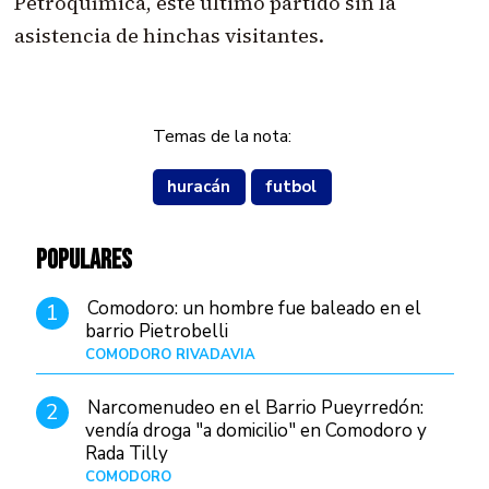
Petroquímica, este último partido sin la
asistencia de hinchas visitantes.
Temas de la nota:
huracán
futbol
POPULARES
Comodoro: un hombre fue baleado en el
1
barrio Pietrobelli
COMODORO RIVADAVIA
Hace 16 horas
Narcomenudeo en el Barrio Pueyrredón:
2
vendía droga "a domicilio" en Comodoro y
Rada Tilly
COMODORO
Hace 19 horas