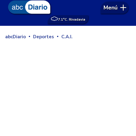
Menú
7.1°
C. Rivadavia
abcDiario
Deportes
C.A.I.