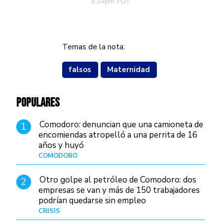
9:14pm PDT
Temas de la nota:
falsos
Maternidad
POPULARES
Comodoro: denuncian que una camioneta de
1
encomiendas atropelló a una perrita de 16
años y huyó
COMODORO
Hace 4 días
Otro golpe al petróleo de Comodoro: dos
2
empresas se van y más de 150 trabajadores
podrían quedarse sin empleo
CRISIS
Hace 1 día