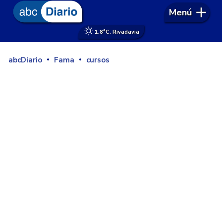
Menú
1.8°
C. Rivadavia
abcDiario
Fama
cursos