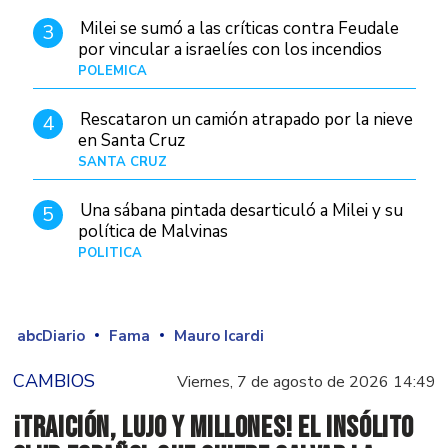
Milei se sumó a las críticas contra Feudale
3
por vincular a israelíes con los incendios
POLÉMICA
10/01/26
Rescataron un camión atrapado por la nieve
4
en Santa Cruz
SANTA CRUZ
Hace 1 día
Una sábana pintada desarticuló a Milei y su
5
política de Malvinas
POLÍTICA
Hace 1 día
abcDiario
Fama
Mauro Icardi
CAMBIOS
Viernes, 7 de agosto de 2026 14:49
¡Traición, lujo y millones! El insólito