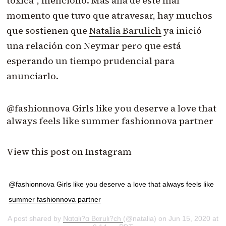
tóxica”, mencionó. Más allá de este mal
momento que tuvo que atravesar, hay muchos
que sostienen que
Natalia Barulich
ya inició
una relación con Neymar pero que está
esperando un tiempo prudencial para
anunciarlo.
@fashionnova Girls like you deserve a love that
always feels like summer fashionnova partner
View this post on Instagram
@fashionnova Girls like you deserve a love that always feels like
summer fashionnova partner
A post shared by
Ναtαlι?α Bαrulι?ch
(@natalia) on Jun 15, 2020 at