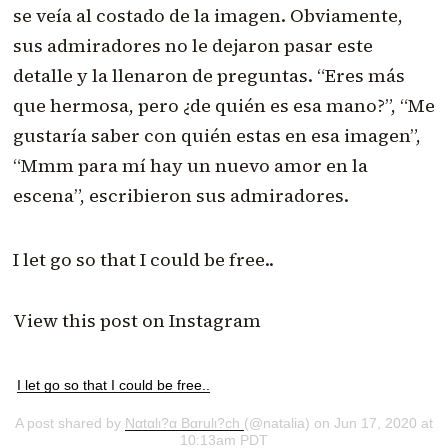
se veía al costado de la imagen. Obviamente,
sus admiradores no le dejaron pasar este
detalle y la llenaron de preguntas. “Eres más
que hermosa, pero ¿de quién es esa mano?”, “Me
gustaría saber con quién estas en esa imagen”,
“Mmm para mí hay un nuevo amor en la
escena”, escribieron sus admiradores.
I let go so that I could be free..
View this post on Instagram
I let go so that I could be free..
A post shared by
Ναtαlι?α Bαrulι?ch
(@natalia) on Jun 17, 2020 at
10:13am PDT