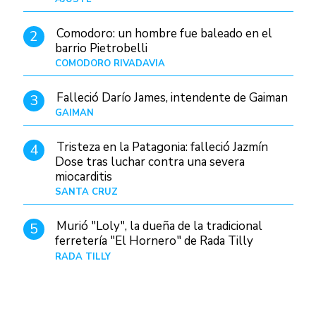
Comodoro: un hombre fue baleado en el
2
barrio Pietrobelli
COMODORO RIVADAVIA
Hace 2 horas
Falleció Darío James, intendente de Gaiman
3
GAIMAN
Hace 4 horas
Tristeza en la Patagonia: falleció Jazmín
4
Dose tras luchar contra una severa
miocarditis
SANTA CRUZ
Hace 1 día
Murió "Loly", la dueña de la tradicional
5
ferretería "El Hornero" de Rada Tilly
RADA TILLY
Hace 1 día