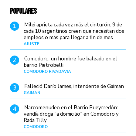
POPULARES
Milei aprieta cada vez más el cinturón: 9 de
1
cada 10 argentinos creen que necesitan dos
empleos o más para llegar a fin de mes
AJUSTE
Hace 4 días
Comodoro: un hombre fue baleado en el
2
barrio Pietrobelli
COMODORO RIVADAVIA
Hace 8 horas
Falleció Darío James, intendente de Gaiman
3
GAIMAN
Hace 10 horas
Narcomenudeo en el Barrio Pueyrredón:
4
vendía droga "a domicilio" en Comodoro y
Rada Tilly
COMODORO
Hace 12 horas