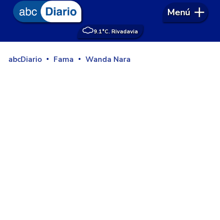
Menú
9.1°
C. Rivadavia
abcDiario
Fama
Wanda Nara