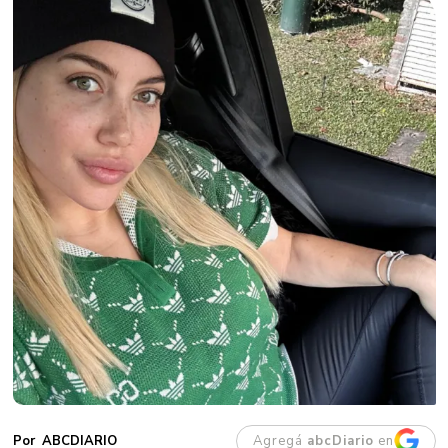
Agregá
abcDiario
en
ABCDIARIO