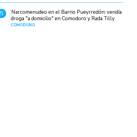
Narcomenudeo en el Barrio Pueyrredón: vendía
5
droga "a domicilio" en Comodoro y Rada Tilly
COMODORO
Hace 1 día