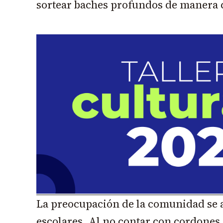
sortear baches profundos de manera 
La preocupación de la comunidad se a
escolares. Al no contar con cordones 