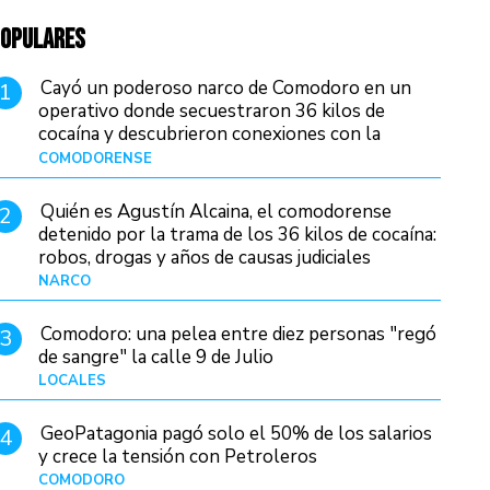
OPULARES
Cayó un poderoso narco de Comodoro en un
1
operativo donde secuestraron 36 kilos de
cocaína y descubrieron conexiones con la
Patagonia
COMODORENSE
Hace 14 horas
Quién es Agustín Alcaina, el comodorense
2
detenido por la trama de los 36 kilos de cocaína:
robos, drogas y años de causas judiciales
NARCO
Hace 6 horas
Comodoro: una pelea entre diez personas "regó
3
de sangre" la calle 9 de Julio
LOCALES
Hace 21 horas
GeoPatagonia pagó solo el 50% de los salarios
4
y crece la tensión con Petroleros
COMODORO
Hace 11 horas