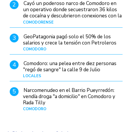
Cayó un poderoso narco de Comodoro en
2
un operativo donde secuestraron 36 kilos
de cocaína y descubrieron conexiones con la
Patagonia
COMODORENSE
Hace 1 día
GeoPatagonia pagó solo el 50% de los
3
salarios y crece la tensión con Petroleros
COMODORO
Hace 1 día
Comodoro: una pelea entre diez personas
4
"regó de sangre" la calle 9 de Julio
LOCALES
Hace 1 día
Narcomenudeo en el Barrio Pueyrredón:
5
vendía droga "a domicilio" en Comodoro y
Rada Tilly
COMODORO
Hace 2 días