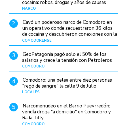
cocaína: robos, drogas y años de causas
judiciales
NARCO
Hace 1 día
Cayó un poderoso narco de Comodoro en
2
un operativo donde secuestraron 36 kilos
de cocaína y descubrieron conexiones con la
Patagonia
COMODORENSE
Hace 1 día
GeoPatagonia pagó solo el 50% de los
3
salarios y crece la tensión con Petroleros
COMODORO
Hace 1 día
Comodoro: una pelea entre diez personas
4
"regó de sangre" la calle 9 de Julio
LOCALES
Hace 1 día
Narcomenudeo en el Barrio Pueyrredón:
5
vendía droga "a domicilio" en Comodoro y
Rada Tilly
COMODORO
Hace 2 días