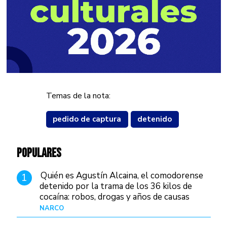
Temas de la nota:
pedido de captura
detenido
POPULARES
Quién es Agustín Alcaina, el comodorense
1
detenido por la trama de los 36 kilos de
cocaína: robos, drogas y años de causas
judiciales
NARCO
Hace 1 día