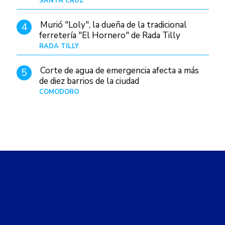
SANTA CRUZ
Hace 10 horas
Murió "Loly", la dueña de la tradicional
4
ferretería "El Hornero" de Rada Tilly
RADA TILLY
Hace 10 horas
Corte de agua de emergencia afecta a más
5
de diez barrios de la ciudad
COMODORO
Hace 1 día