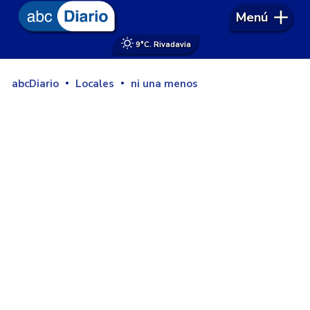
Menú
9°
C. Rivadavia
abcDiario
Locales
ni una menos