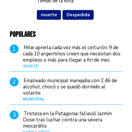
Temas de la nota:
muerte
Despedida
POPULARES
Milei aprieta cada vez más el cinturón: 9 de
1
cada 10 argentinos creen que necesitan dos
empleos o más para llegar a fin de mes
AJUSTE
Hace 3 días
Empleado municipal manejaba con 2,46 de
2
alcohol, chocó y se quedó dormido al
volante
MUNICIPAL
Hace 18 horas
Tristeza en la Patagonia: falleció Jazmín
3
Dose tras luchar contra una severa
miocarditis