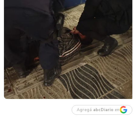
Agregá
abcDiario
en