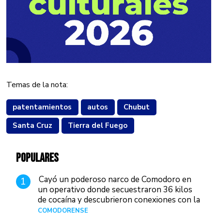
Temas de la nota:
patentamientos
autos
Chubut
Santa Cruz
Tierra del Fuego
POPULARES
Cayó un poderoso narco de Comodoro en
1
un operativo donde secuestraron 36 kilos
de cocaína y descubrieron conexiones con la
Patagonia
COMODORENSE
Hace 10 horas