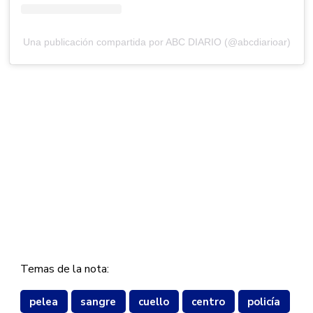
Una publicación compartida por ABC DIARIO (@abcdiarioar)
Temas de la nota:
pelea
sangre
cuello
centro
policía