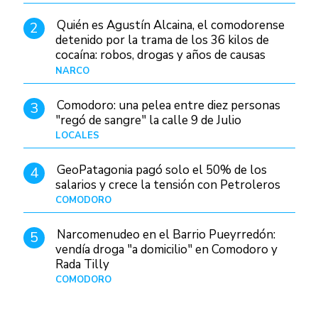
Quién es Agustín Alcaina, el comodorense
2
detenido por la trama de los 36 kilos de
cocaína: robos, drogas y años de causas
judiciales
NARCO
Hace 3 horas
Comodoro: una pelea entre diez personas
3
"regó de sangre" la calle 9 de Julio
LOCALES
Hace 17 horas
GeoPatagonia pagó solo el 50% de los
4
salarios y crece la tensión con Petroleros
COMODORO
Hace 7 horas
Narcomenudeo en el Barrio Pueyrredón:
5
vendía droga "a domicilio" en Comodoro y
Rada Tilly
COMODORO
Hace 1 día