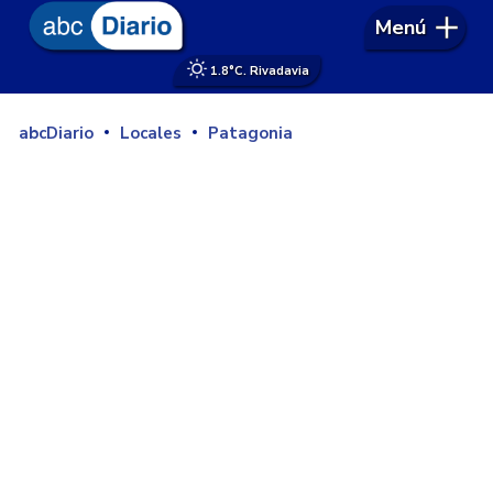
Menú
1.8°
C. Rivadavia
abcDiario
Locales
Patagonia