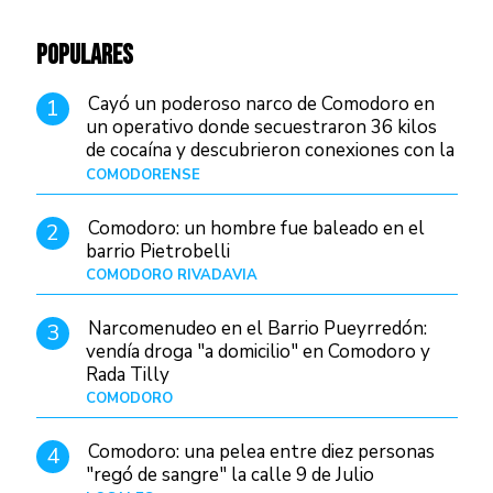
POPULARES
Cayó un poderoso narco de Comodoro en
1
un operativo donde secuestraron 36 kilos
de cocaína y descubrieron conexiones con la
Patagonia
COMODORENSE
Hace 4 horas
Comodoro: un hombre fue baleado en el
2
barrio Pietrobelli
COMODORO RIVADAVIA
Hace 22 horas
Narcomenudeo en el Barrio Pueyrredón:
3
vendía droga "a domicilio" en Comodoro y
Rada Tilly
COMODORO
Hace 1 día
Comodoro: una pelea entre diez personas
4
"regó de sangre" la calle 9 de Julio