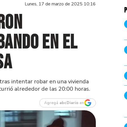
Lunes, 17 de marzo de 2025 10:16
P
ron
bando en el
sa
as intentar robar en una vivienda
currió alrededor de las 20:00 horas.
Agregá
abcDiario
en