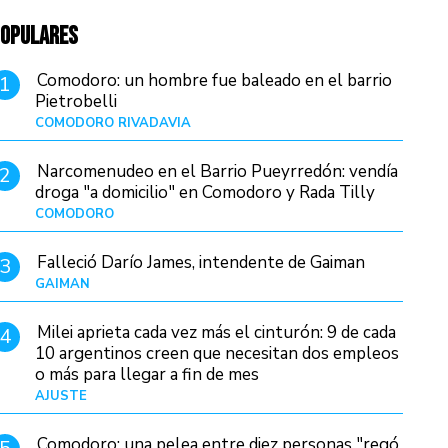
OPULARES
Comodoro: un hombre fue baleado en el barrio
1
Pietrobelli
COMODORO RIVADAVIA
Hace 15 horas
Narcomenudeo en el Barrio Pueyrredón: vendía
2
droga "a domicilio" en Comodoro y Rada Tilly
COMODORO
Hace 18 horas
Falleció Darío James, intendente de Gaiman
3
GAIMAN
Hace 17 horas
Milei aprieta cada vez más el cinturón: 9 de cada
4
10 argentinos creen que necesitan dos empleos
o más para llegar a fin de mes
AJUSTE
Hace 5 días
Comodoro: una pelea entre diez personas "regó