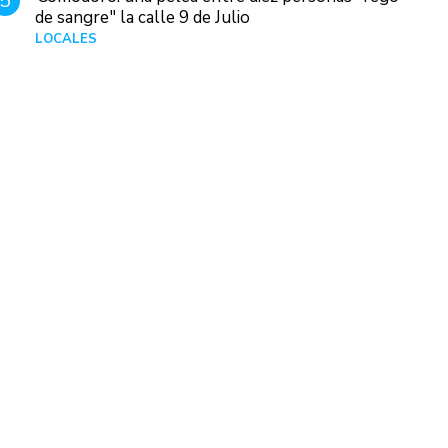
5
de sangre" la calle 9 de Julio
LOCALES
Hace 3 horas