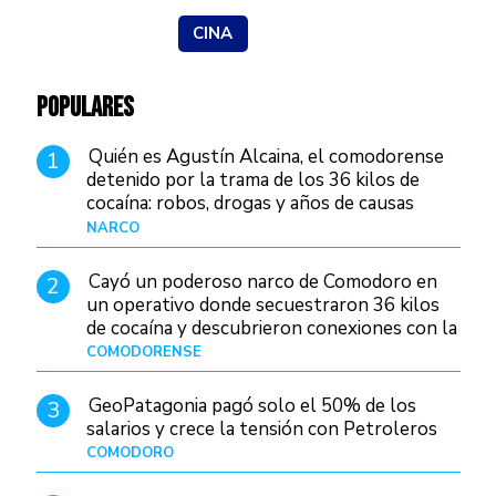
CINA
POPULARES
Quién es Agustín Alcaina, el comodorense
1
detenido por la trama de los 36 kilos de
cocaína: robos, drogas y años de causas
judiciales
NARCO
Hace 1 día
Cayó un poderoso narco de Comodoro en
2
un operativo donde secuestraron 36 kilos
de cocaína y descubrieron conexiones con la
Patagonia
COMODORENSE
Hace 1 día
GeoPatagonia pagó solo el 50% de los
3
salarios y crece la tensión con Petroleros
COMODORO
Hace 1 día