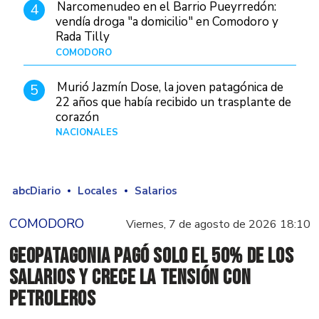
Narcomenudeo en el Barrio Pueyrredón:
4
vendía droga "a domicilio" en Comodoro y
Rada Tilly
COMODORO
Hace 2 días
Murió Jazmín Dose, la joven patagónica de
5
22 años que había recibido un trasplante de
corazón
NACIONALES
Hace 2 días
abcDiario
Locales
Salarios
COMODORO
Viernes, 7 de agosto de 2026 18:10
GeoPatagonia pagó solo el 50% de los
salarios y crece la tensión con
Petroleros