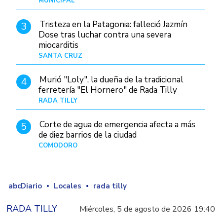
MUNICIPAL
Hace 19 horas
Tristeza en la Patagonia: falleció Jazmín
3
Dose tras luchar contra una severa
miocarditis
SANTA CRUZ
Hace 11 horas
Murió "Loly", la dueña de la tradicional
4
ferretería "El Hornero" de Rada Tilly
RADA TILLY
Hace 10 horas
Corte de agua de emergencia afecta a más
5
de diez barrios de la ciudad
COMODORO
Hace 1 día
abcDiario
Locales
rada tilly
RADA TILLY
Miércoles, 5 de agosto de 2026 19:40