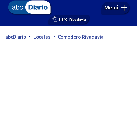
Menú
3.8°
C. Rivadavia
abcDiario
Locales
Comodoro Rivadavia