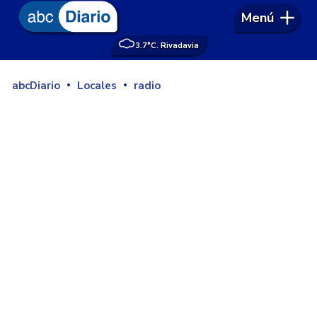
Menú
3.7°
C. Rivadavia
abcDiario
Locales
radio