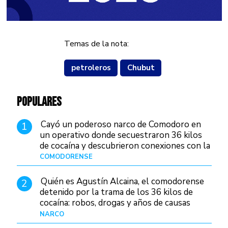
Temas de la nota:
petroleros
Chubut
POPULARES
Cayó un poderoso narco de Comodoro en
1
un operativo donde secuestraron 36 kilos
de cocaína y descubrieron conexiones con la
Patagonia
COMODORENSE
Hace 23 horas
Quién es Agustín Alcaina, el comodorense
2
detenido por la trama de los 36 kilos de
cocaína: robos, drogas y años de causas
judiciales
NARCO
Hace 15 horas