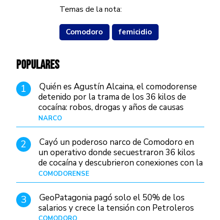
Temas de la nota:
Comodoro
femicidio
POPULARES
Quién es Agustín Alcaina, el comodorense
1
detenido por la trama de los 36 kilos de
cocaína: robos, drogas y años de causas
judiciales
NARCO
Hace 22 horas
Cayó un poderoso narco de Comodoro en
2
un operativo donde secuestraron 36 kilos
de cocaína y descubrieron conexiones con la
Patagonia
COMODORENSE
Hace 1 día
GeoPatagonia pagó solo el 50% de los
3
salarios y crece la tensión con Petroleros
COMODORO
Hace 1 día