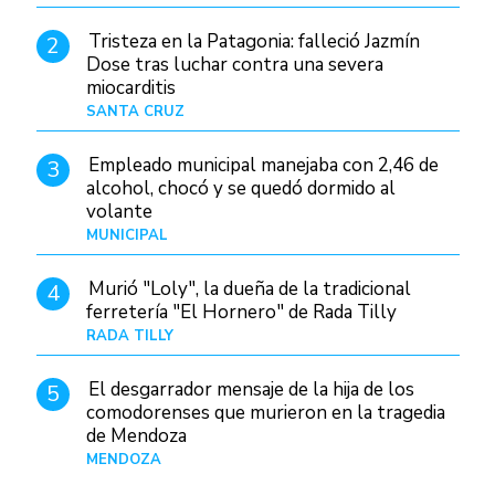
Tristeza en la Patagonia: falleció Jazmín
2
Dose tras luchar contra una severa
miocarditis
SANTA CRUZ
Hace 17 horas
Empleado municipal manejaba con 2,46 de
3
alcohol, chocó y se quedó dormido al
volante
MUNICIPAL
Hace 1 día
Murió "Loly", la dueña de la tradicional
4
ferretería "El Hornero" de Rada Tilly
RADA TILLY
Hace 16 horas
El desgarrador mensaje de la hija de los
5
comodorenses que murieron en la tragedia
de Mendoza
MENDOZA
Hace 18 horas