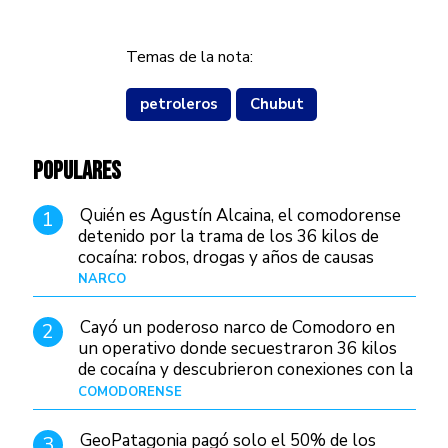
Temas de la nota:
petroleros
Chubut
POPULARES
Quién es Agustín Alcaina, el comodorense
1
detenido por la trama de los 36 kilos de
cocaína: robos, drogas y años de causas
judiciales
NARCO
Hace 1 día
Cayó un poderoso narco de Comodoro en
2
un operativo donde secuestraron 36 kilos
de cocaína y descubrieron conexiones con la
Patagonia
COMODORENSE
Hace 1 día
GeoPatagonia pagó solo el 50% de los
3