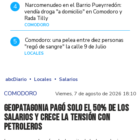
Narcomenudeo en el Barrio Pueyrredón:
4
vendía droga "a domicilio" en Comodoro y
Rada Tilly
COMODORO
Hace 2 días
Comodoro: una pelea entre diez personas
5
"regó de sangre" la calle 9 de Julio
LOCALES
Hace 1 día
abcDiario
Locales
Salarios
COMODORO
Viernes, 7 de agosto de 2026 18:10
GeoPatagonia pagó solo el 50% de los
salarios y crece la tensión con
Petroleros