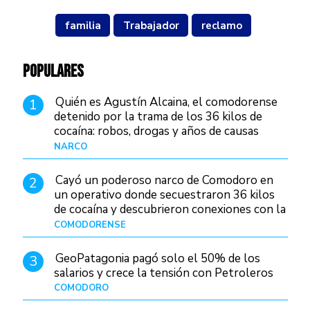
familia
Trabajador
reclamo
POPULARES
Quién es Agustín Alcaina, el comodorense
1
detenido por la trama de los 36 kilos de
cocaína: robos, drogas y años de causas
judiciales
NARCO
Hace 1 día
Cayó un poderoso narco de Comodoro en
2
un operativo donde secuestraron 36 kilos
de cocaína y descubrieron conexiones con la
Patagonia
COMODORENSE
Hace 1 día
GeoPatagonia pagó solo el 50% de los
3
salarios y crece la tensión con Petroleros
COMODORO
Hace 1 día