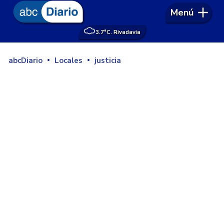
Menú
3.7°
C. Rivadavia
abcDiario
Locales
justicia