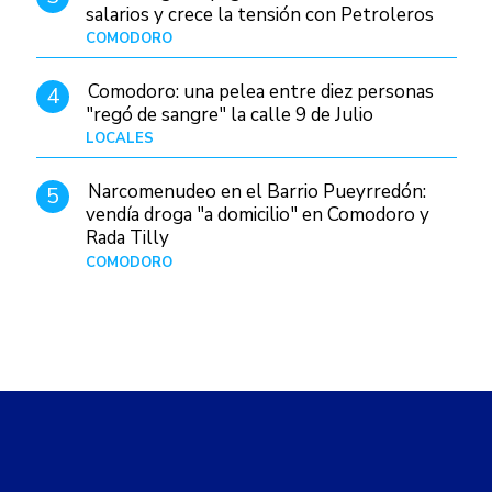
salarios y crece la tensión con Petroleros
COMODORO
Hace 1 día
Comodoro: una pelea entre diez personas
4
"regó de sangre" la calle 9 de Julio
LOCALES
Hace 1 día
Narcomenudeo en el Barrio Pueyrredón:
5
vendía droga "a domicilio" en Comodoro y
Rada Tilly
COMODORO
Hace 2 días