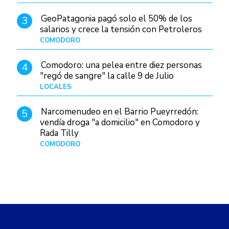
GeoPatagonia pagó solo el 50% de los
3
salarios y crece la tensión con Petroleros
COMODORO
Hace 1 día
Comodoro: una pelea entre diez personas
4
"regó de sangre" la calle 9 de Julio
LOCALES
Hace 1 día
Narcomenudeo en el Barrio Pueyrredón:
5
vendía droga "a domicilio" en Comodoro y
Rada Tilly
COMODORO
Hace 2 días