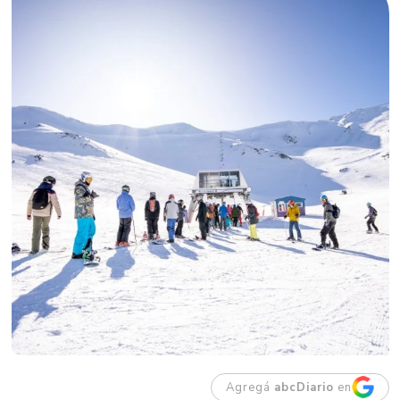
Agregá
abcDiario
en