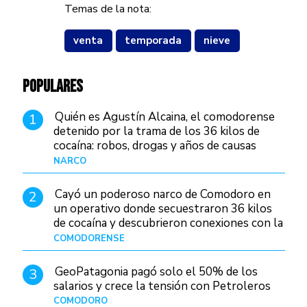
Temas de la nota:
venta
temporada
nieve
POPULARES
Quién es Agustín Alcaina, el comodorense
1
detenido por la trama de los 36 kilos de
cocaína: robos, drogas y años de causas
judiciales
NARCO
Hace 1 día
Cayó un poderoso narco de Comodoro en
2
un operativo donde secuestraron 36 kilos
de cocaína y descubrieron conexiones con la
Patagonia
COMODORENSE
Hace 1 día
GeoPatagonia pagó solo el 50% de los
3
salarios y crece la tensión con Petroleros
COMODORO
Hace 1 día