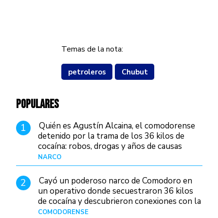
Temas de la nota:
petroleros
Chubut
POPULARES
Quién es Agustín Alcaina, el comodorense
1
detenido por la trama de los 36 kilos de
cocaína: robos, drogas y años de causas
judiciales
NARCO
Hace 1 día
Cayó un poderoso narco de Comodoro en
2
un operativo donde secuestraron 36 kilos
de cocaína y descubrieron conexiones con la
Patagonia
COMODORENSE
Hace 1 día