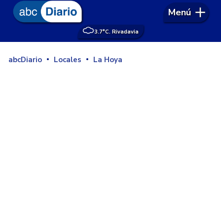
Menú
3.7°
C. Rivadavia
abcDiario
Locales
La Hoya