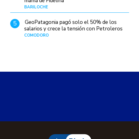
mamá de Fidelina
BARILOCHE
Hace 2 horas
GeoPatagonia pagó solo el 50% de los
5
salarios y crece la tensión con Petroleros
COMODORO
Hace 2 días