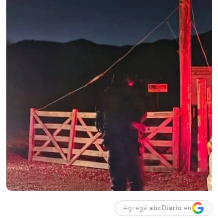
Agregá
abcDiario
en