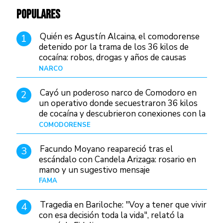
POPULARES
Quién es Agustín Alcaina, el comodorense
1
detenido por la trama de los 36 kilos de
cocaína: robos, drogas y años de causas
judiciales
NARCO
Hace 2 días
Cayó un poderoso narco de Comodoro en
2
un operativo donde secuestraron 36 kilos
de cocaína y descubrieron conexiones con la
Patagonia
COMODORENSE
Hace 3 días
Facundo Moyano reapareció tras el
3
escándalo con Candela Arizaga: rosario en
mano y un sugestivo mensaje
FAMA
Hace 7 horas
Tragedia en Bariloche: "Voy a tener que vivir
4
con esa decisión toda la vida", relató la