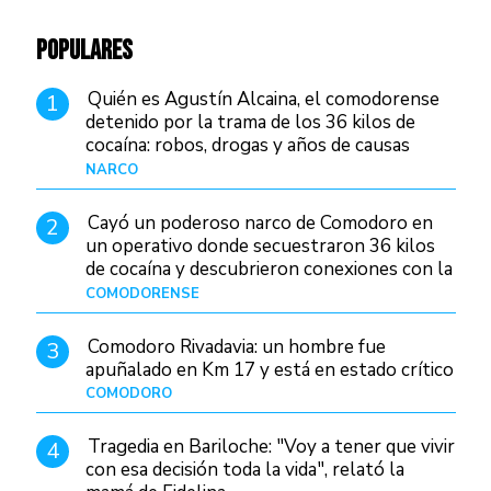
POPULARES
Quién es Agustín Alcaina, el comodorense
1
detenido por la trama de los 36 kilos de
cocaína: robos, drogas y años de causas
judiciales
NARCO
Hace 2 días
Cayó un poderoso narco de Comodoro en
2
un operativo donde secuestraron 36 kilos
de cocaína y descubrieron conexiones con la
Patagonia
COMODORENSE
Hace 2 días
Comodoro Rivadavia: un hombre fue
3
apuñalado en Km 17 y está en estado crítico
COMODORO
Hace 23 horas
Tragedia en Bariloche: "Voy a tener que vivir
4
con esa decisión toda la vida", relató la