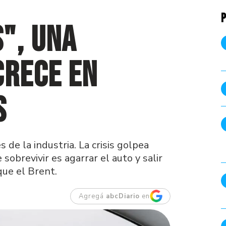
P
", una
crece en
s
 de la industria. La crisis golpea
obrevivir es agarrar el auto y salir
que el Brent.
Agregá
abcDiario
en