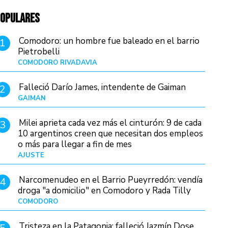
OPULARES
Comodoro: un hombre fue baleado en el barrio
1
Pietrobelli
COMODORO RIVADAVIA
Hace 13 horas
Falleció Darío James, intendente de Gaiman
2
GAIMAN
Hace 15 horas
Milei aprieta cada vez más el cinturón: 9 de cada
3
10 argentinos creen que necesitan dos empleos
o más para llegar a fin de mes
AJUSTE
Hace 4 días
Narcomenudeo en el Barrio Pueyrredón: vendía
4
droga "a domicilio" en Comodoro y Rada Tilly
COMODORO
Hace 16 horas
Tristeza en la Patagonia: falleció Jazmín Dose