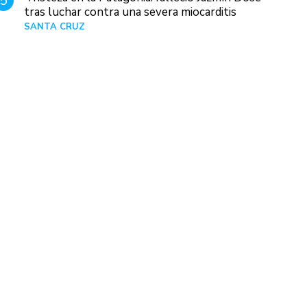
5
tras luchar contra una severa miocarditis
SANTA CRUZ
Hace 1 día