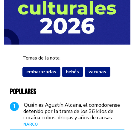
Temas de la nota:
embarazadas
bebés
vacunas
POPULARES
Quién es Agustín Alcaina, el comodorense
1
detenido por la trama de los 36 kilos de
cocaína: robos, drogas y años de causas
judiciales
NARCO
Hace 1 día