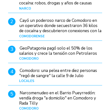
cocaína: robos, drogas y años de causas
judiciales
NARCO
Hace 1 día
Cayó un poderoso narco de Comodoro en
2
un operativo donde secuestraron 36 kilos
de cocaína y descubrieron conexiones con la
Patagonia
COMODORENSE
Hace 1 día
GeoPatagonia pagó solo el 50% de los
3
salarios y crece la tensión con Petroleros
COMODORO
Hace 1 día
Comodoro: una pelea entre diez personas
4
"regó de sangre" la calle 9 de Julio
LOCALES
Hace 1 día
Narcomenudeo en el Barrio Pueyrredón:
5
vendía droga "a domicilio" en Comodoro y
Rada Tilly
COMODORO
Hace 2 días