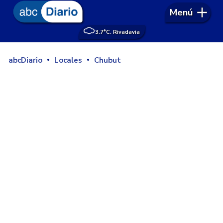
Menú
3.7°
C. Rivadavia
abcDiario
Locales
Chubut