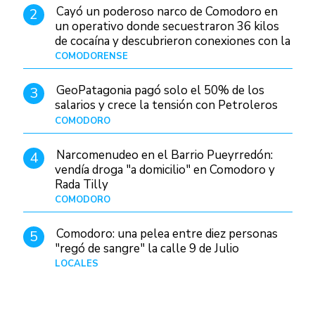
Cayó un poderoso narco de Comodoro en
2
un operativo donde secuestraron 36 kilos
de cocaína y descubrieron conexiones con la
Patagonia
COMODORENSE
Hace 1 día
GeoPatagonia pagó solo el 50% de los
3
salarios y crece la tensión con Petroleros
COMODORO
Hace 1 día
Narcomenudeo en el Barrio Pueyrredón:
4
vendía droga "a domicilio" en Comodoro y
Rada Tilly
COMODORO
Hace 2 días
Comodoro: una pelea entre diez personas
5
"regó de sangre" la calle 9 de Julio
LOCALES
Hace 1 día