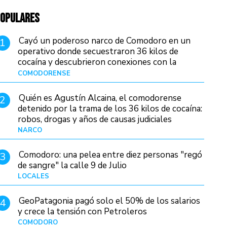
OPULARES
Cayó un poderoso narco de Comodoro en un
1
operativo donde secuestraron 36 kilos de
cocaína y descubrieron conexiones con la
Patagonia
COMODORENSE
Hace 13 horas
Quién es Agustín Alcaina, el comodorense
2
detenido por la trama de los 36 kilos de cocaína:
robos, drogas y años de causas judiciales
NARCO
Hace 5 horas
Comodoro: una pelea entre diez personas "regó
3
de sangre" la calle 9 de Julio
LOCALES
Hace 20 horas
GeoPatagonia pagó solo el 50% de los salarios
4
y crece la tensión con Petroleros
COMODORO
Hace 10 horas