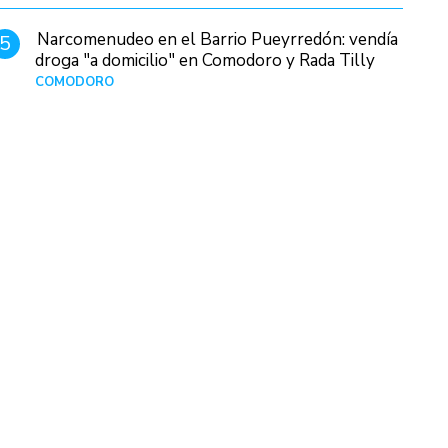
Narcomenudeo en el Barrio Pueyrredón: vendía
5
droga "a domicilio" en Comodoro y Rada Tilly
COMODORO
Hace 1 día