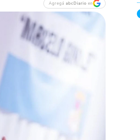
Agregá
abcDiario
en