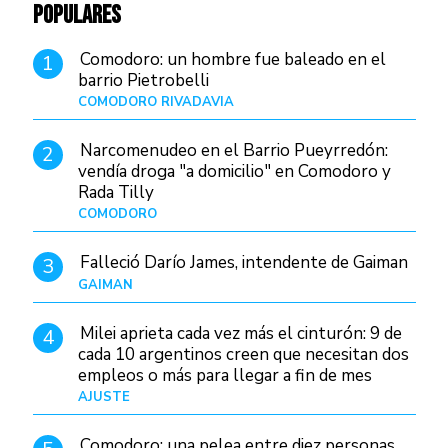
POPULARES
Comodoro: un hombre fue baleado en el
1
barrio Pietrobelli
COMODORO RIVADAVIA
Hace 14 horas
Narcomenudeo en el Barrio Pueyrredón:
2
vendía droga "a domicilio" en Comodoro y
Rada Tilly
COMODORO
Hace 18 horas
Falleció Darío James, intendente de Gaiman
3
GAIMAN
Hace 16 horas
Milei aprieta cada vez más el cinturón: 9 de
4
cada 10 argentinos creen que necesitan dos
empleos o más para llegar a fin de mes
AJUSTE
Hace 4 días
Comodoro: una pelea entre diez personas