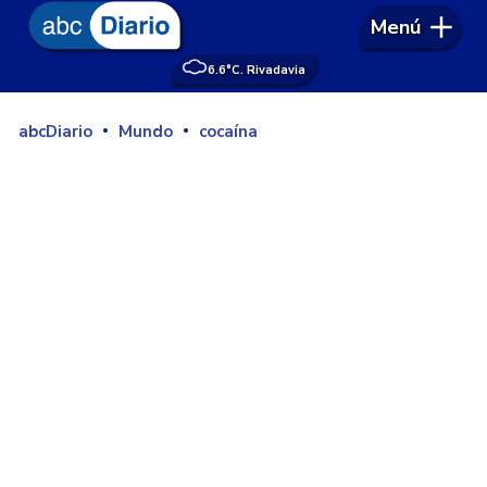
Menú
6.6°
C. Rivadavia
abcDiario
Mundo
cocaína