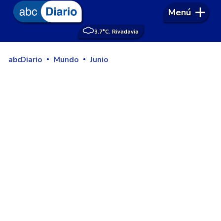
Menú
3.7°
C. Rivadavia
abcDiario
Mundo
Junio