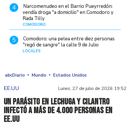
Narcomenudeo en el Barrio Pueyrredón:
4
vendía droga "a domicilio" en Comodoro y
Rada Tilly
COMODORO
Hace 2 días
Comodoro: una pelea entre diez personas
5
"regó de sangre" la calle 9 de Julio
LOCALES
Hace 1 día
abcDiario
Mundo
Estados Unidos
EE.UU
Lunes, 27 de julio de 2026 19:52
Un parásito en lechuga y cilantro
infectó a más de 4.000 personas en
EE.UU