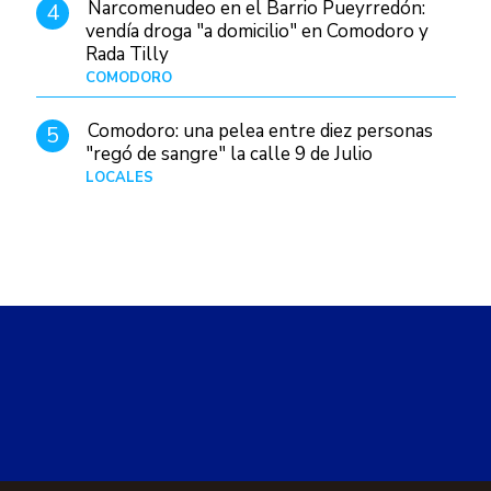
Narcomenudeo en el Barrio Pueyrredón:
4
vendía droga "a domicilio" en Comodoro y
Rada Tilly
COMODORO
Hace 2 días
Comodoro: una pelea entre diez personas
5
"regó de sangre" la calle 9 de Julio
LOCALES
Hace 1 día