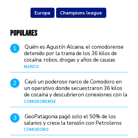
Europa
Champions league
POPULARES
Quién es Agustín Alcaina, el comodorense
1
detenido por la trama de los 36 kilos de
cocaína: robos, drogas y años de causas
judiciales
NARCO
Hace 1 día
Cayó un poderoso narco de Comodoro en
2
un operativo donde secuestraron 36 kilos
de cocaína y descubrieron conexiones con la
Patagonia
COMODORENSE
Hace 1 día
GeoPatagonia pagó solo el 50% de los
3
salarios y crece la tensión con Petroleros
COMODORO
Hace 1 día