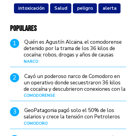
intoxicación
Salud
peligro
alerta
POPULARES
Quién es Agustín Alcaina, el comodorense
1
detenido por la trama de los 36 kilos de
cocaína: robos, drogas y años de causas
judiciales
NARCO
Hace 1 día
Cayó un poderoso narco de Comodoro en
2
un operativo donde secuestraron 36 kilos
de cocaína y descubrieron conexiones con la
Patagonia
COMODORENSE
Hace 1 día
GeoPatagonia pagó solo el 50% de los
3
salarios y crece la tensión con Petroleros
COMODORO
Hace 1 día