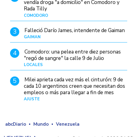
vendía droga "a domicilio" en Comodoro y
Rada Tilly
COMODORO
Hace 21 horas
Falleció Darío James, intendente de Gaiman
3
GAIMAN
Hace 20 horas
Comodoro: una pelea entre diez personas
4
"regó de sangre" la calle 9 de Julio
LOCALES
Hace 6 horas
Milei aprieta cada vez más el cinturón: 9 de
5
cada 10 argentinos creen que necesitan dos
empleos o más para llegar a fin de mes
AJUSTE
Hace 5 días
abcDiario
Mundo
Venezuela