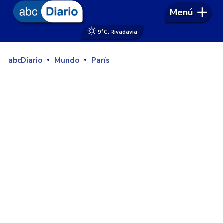
Menú
9°
C. Rivadavia
abcDiario
Mundo
París