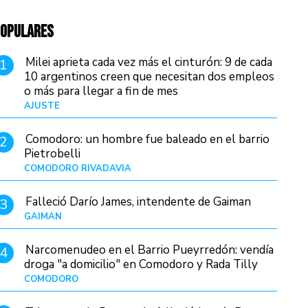
OPULARES
Milei aprieta cada vez más el cinturón: 9 de cada
1
10 argentinos creen que necesitan dos empleos
o más para llegar a fin de mes
AJUSTE
Hace 4 días
Comodoro: un hombre fue baleado en el barrio
2
Pietrobelli
COMODORO RIVADAVIA
Hace 10 horas
Falleció Darío James, intendente de Gaiman
3
GAIMAN
Hace 12 horas
Narcomenudeo en el Barrio Pueyrredón: vendía
4
droga "a domicilio" en Comodoro y Rada Tilly
COMODORO
Hace 13 horas