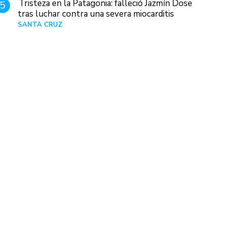
Tristeza en la Patagonia: falleció Jazmín Dose
5
tras luchar contra una severa miocarditis
SANTA CRUZ
Hace 1 día