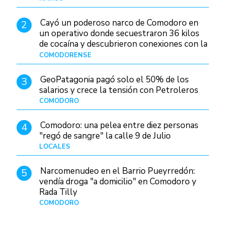
Cayó un poderoso narco de Comodoro en
2
un operativo donde secuestraron 36 kilos
de cocaína y descubrieron conexiones con la
Patagonia
COMODORENSE
Hace 1 día
GeoPatagonia pagó solo el 50% de los
3
salarios y crece la tensión con Petroleros
COMODORO
Hace 1 día
Comodoro: una pelea entre diez personas
4
"regó de sangre" la calle 9 de Julio
LOCALES
Hace 1 día
Narcomenudeo en el Barrio Pueyrredón:
5
vendía droga "a domicilio" en Comodoro y
Rada Tilly
COMODORO
Hace 2 días