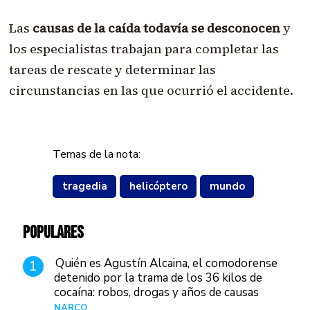
Las
causas de la caída todavía se desconocen
y
los especialistas trabajan para completar las
tareas de rescate y determinar las
circunstancias en las que ocurrió el accidente.
Temas de la nota:
tragedia
helicóptero
mundo
POPULARES
Quién es Agustín Alcaina, el comodorense
1
detenido por la trama de los 36 kilos de
cocaína: robos, drogas y años de causas
judiciales
NARCO
Hace 1 día