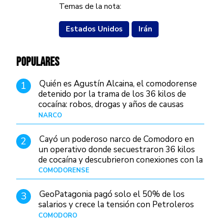
Temas de la nota:
Estados Unidos
Irán
POPULARES
Quién es Agustín Alcaina, el comodorense
1
detenido por la trama de los 36 kilos de
cocaína: robos, drogas y años de causas
judiciales
NARCO
Hace 1 día
Cayó un poderoso narco de Comodoro en
2
un operativo donde secuestraron 36 kilos
de cocaína y descubrieron conexiones con la
Patagonia
COMODORENSE
Hace 1 día
GeoPatagonia pagó solo el 50% de los
3
salarios y crece la tensión con Petroleros
COMODORO
Hace 1 día