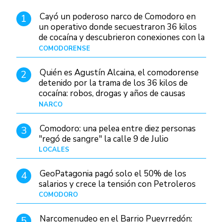
Cayó un poderoso narco de Comodoro en
1
un operativo donde secuestraron 36 kilos
de cocaína y descubrieron conexiones con la
Patagonia
COMODORENSE
Hace 13 horas
Quién es Agustín Alcaina, el comodorense
2
detenido por la trama de los 36 kilos de
cocaína: robos, drogas y años de causas
judiciales
NARCO
Hace 6 horas
Comodoro: una pelea entre diez personas
3
"regó de sangre" la calle 9 de Julio
LOCALES
Hace 20 horas
GeoPatagonia pagó solo el 50% de los
4
salarios y crece la tensión con Petroleros
COMODORO
Hace 10 horas
Narcomenudeo en el Barrio Pueyrredón:
5