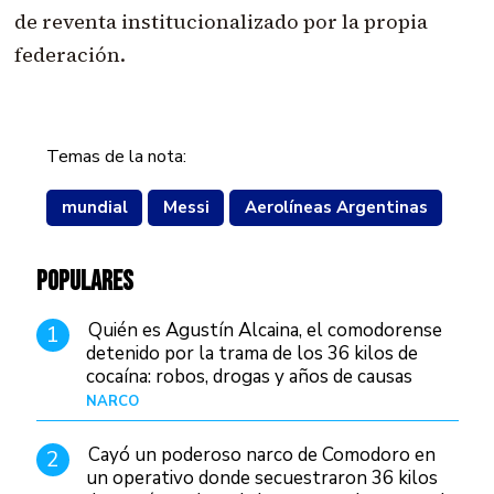
de reventa institucionalizado por la propia
federación.
Temas de la nota:
mundial
Messi
Aerolíneas Argentinas
POPULARES
Quién es Agustín Alcaina, el comodorense
1
detenido por la trama de los 36 kilos de
cocaína: robos, drogas y años de causas
judiciales
NARCO
Hace 1 día
Cayó un poderoso narco de Comodoro en
2
un operativo donde secuestraron 36 kilos