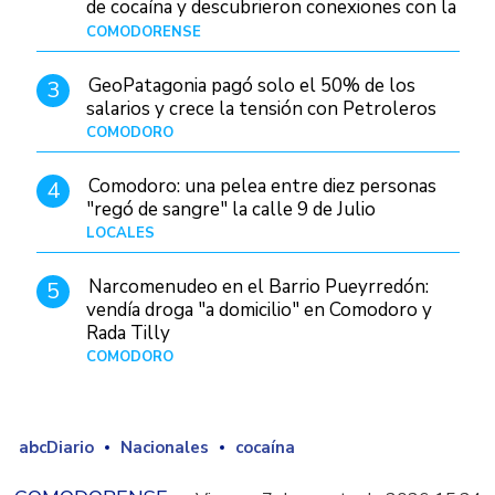
de cocaína y descubrieron conexiones con la
Patagonia
COMODORENSE
Hace 1 día
GeoPatagonia pagó solo el 50% de los
3
salarios y crece la tensión con Petroleros
COMODORO
Hace 1 día
Comodoro: una pelea entre diez personas
4
"regó de sangre" la calle 9 de Julio
LOCALES
Hace 1 día
Narcomenudeo en el Barrio Pueyrredón:
5
vendía droga "a domicilio" en Comodoro y
Rada Tilly
COMODORO
Hace 2 días
abcDiario
Nacionales
cocaína