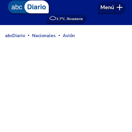
Menú
3.7°
C. Rivadavia
abcDiario
Nacionales
Avión