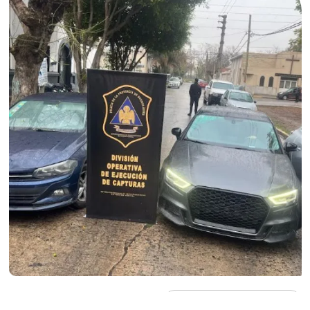
EQUIPO DE REDACCIÓN ABC
Agregá
abcDiario
en