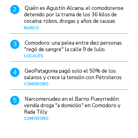
Quién es Agustín Alcaina, el comodorense
2
detenido por la trama de los 36 kilos de
cocaína: robos, drogas y años de causas
judiciales
NARCO
Hace 6 horas
Comodoro: una pelea entre diez personas
3
"regó de sangre" la calle 9 de Julio
LOCALES
Hace 20 horas
GeoPatagonia pagó solo el 50% de los
4
salarios y crece la tensión con Petroleros
COMODORO
Hace 10 horas
Narcomenudeo en el Barrio Pueyrredón:
5
vendía droga "a domicilio" en Comodoro y
Rada Tilly
COMODORO
Hace 1 día