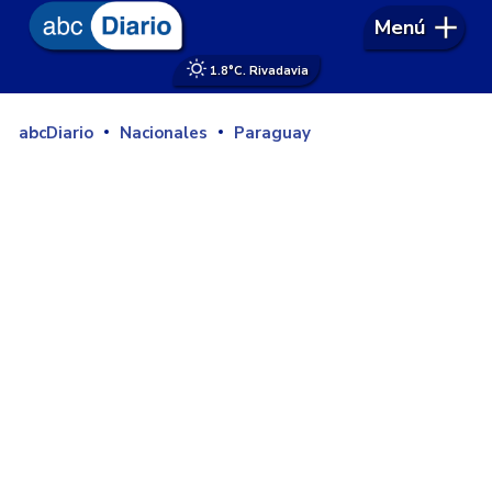
Menú
1.8°
C. Rivadavia
abcDiario
Nacionales
Paraguay