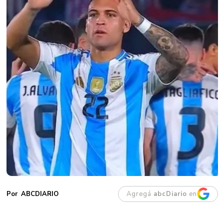
Agregá
abcDiario
en
ABCDIARIO