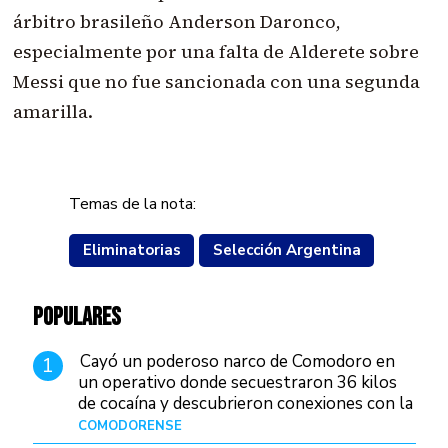
árbitro brasileño Anderson Daronco,
especialmente por una falta de Alderete sobre
Messi que no fue sancionada con una segunda
amarilla.
Temas de la nota:
Eliminatorias
Selección Argentina
POPULARES
Cayó un poderoso narco de Comodoro en
1
un operativo donde secuestraron 36 kilos
de cocaína y descubrieron conexiones con la
Patagonia
COMODORENSE
Hace 13 horas