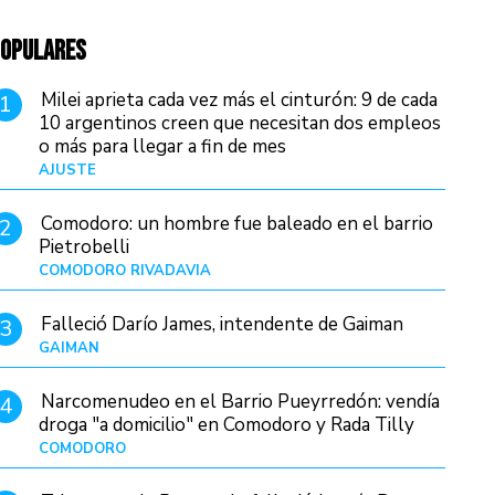
OPULARES
Milei aprieta cada vez más el cinturón: 9 de cada
1
10 argentinos creen que necesitan dos empleos
o más para llegar a fin de mes
AJUSTE
Hace 4 días
Comodoro: un hombre fue baleado en el barrio
2
Pietrobelli
COMODORO RIVADAVIA
Hace 9 horas
Falleció Darío James, intendente de Gaiman
3
GAIMAN
Hace 11 horas
Narcomenudeo en el Barrio Pueyrredón: vendía
4
droga "a domicilio" en Comodoro y Rada Tilly
COMODORO
Hace 13 horas