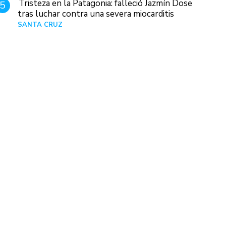
Tristeza en la Patagonia: falleció Jazmín Dose
5
tras luchar contra una severa miocarditis
SANTA CRUZ
Hace 1 día