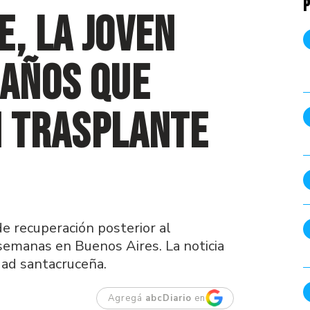
P
e, la joven
 años que
n trasplante
de recuperación posterior al
 semanas en Buenos Aires. La noticia
ad santacruceña.
Agregá
abcDiario
en