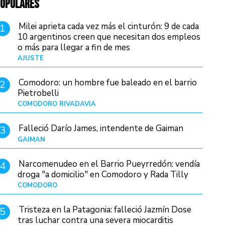
OPULARES
Milei aprieta cada vez más el cinturón: 9 de cada
1
10 argentinos creen que necesitan dos empleos
o más para llegar a fin de mes
AJUSTE
Hace 4 días
Comodoro: un hombre fue baleado en el barrio
2
Pietrobelli
COMODORO RIVADAVIA
Hace 7 horas
Falleció Darío James, intendente de Gaiman
3
GAIMAN
Hace 9 horas
Narcomenudeo en el Barrio Pueyrredón: vendía
4
droga "a domicilio" en Comodoro y Rada Tilly
COMODORO
Hace 10 horas
Tristeza en la Patagonia: falleció Jazmín Dose
5
tras luchar contra una severa miocarditis