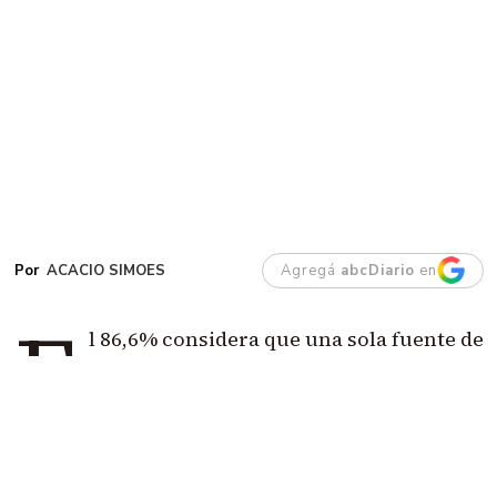
ACACIO SIMOES
Agregá
abcDiario
en
E
l 86,6% considera que una sola fuente de
ingresos ya no alcanza para vivir.
El dato
más demoledor es que casi la mitad cree
que hacen falta tres trabajos o más.
Además, el
66% agota su dinero antes o al llegar al día 20 y