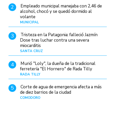
Empleado municipal manejaba con 2,46 de
2
alcohol, chocó y se quedó dormido al
volante
MUNICIPAL
Hace 20 horas
Tristeza en la Patagonia: falleció Jazmín
3
Dose tras luchar contra una severa
miocarditis
SANTA CRUZ
Hace 12 horas
Murió "Loly", la dueña de la tradicional
4
ferretería "El Hornero" de Rada Tilly
RADA TILLY
Hace 11 horas
Corte de agua de emergencia afecta a más
5
de diez barrios de la ciudad
COMODORO
Hace 1 día