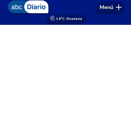
Menú
3.8°
C. Rivadavia