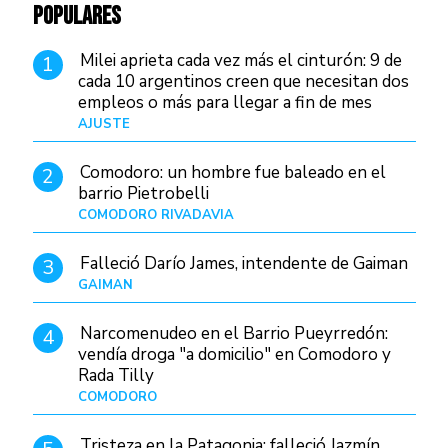
POPULARES
Milei aprieta cada vez más el cinturón: 9 de
1
cada 10 argentinos creen que necesitan dos
empleos o más para llegar a fin de mes
AJUSTE
Hace 4 días
Comodoro: un hombre fue baleado en el
2
barrio Pietrobelli
COMODORO RIVADAVIA
Hace 10 horas
Falleció Darío James, intendente de Gaiman
3
GAIMAN
Hace 12 horas
Narcomenudeo en el Barrio Pueyrredón:
4
vendía droga "a domicilio" en Comodoro y
Rada Tilly
COMODORO
Hace 13 horas
Tristeza en la Patagonia: falleció Jazmín