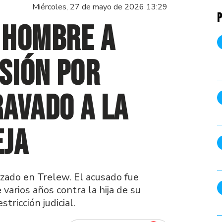
Miércoles, 27 de mayo de 2026 13:29
P
 hombre a
isión por
avado a la
eja
lizado en Trelew. El acusado fue
varios años contra la hija de su
tricción judicial.