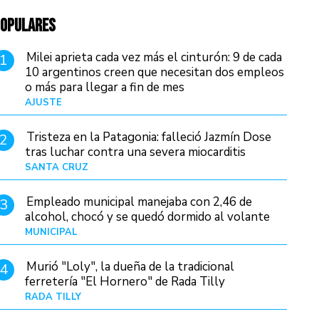
OPULARES
Milei aprieta cada vez más el cinturón: 9 de cada
1
10 argentinos creen que necesitan dos empleos
o más para llegar a fin de mes
AJUSTE
Hace 3 días
Tristeza en la Patagonia: falleció Jazmín Dose
2
tras luchar contra una severa miocarditis
SANTA CRUZ
Hace 14 horas
Empleado municipal manejaba con 2,46 de
3
alcohol, chocó y se quedó dormido al volante
MUNICIPAL
Hace 22 horas
Murió "Loly", la dueña de la tradicional
4
ferretería "El Hornero" de Rada Tilly
RADA TILLY
Hace 13 horas