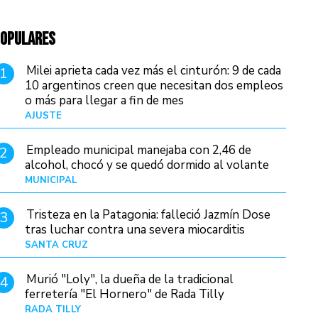
OPULARES
Milei aprieta cada vez más el cinturón: 9 de cada
1
10 argentinos creen que necesitan dos empleos
o más para llegar a fin de mes
AJUSTE
Hace 3 días
Empleado municipal manejaba con 2,46 de
2
alcohol, chocó y se quedó dormido al volante
MUNICIPAL
Hace 18 horas
Tristeza en la Patagonia: falleció Jazmín Dose
3
tras luchar contra una severa miocarditis
SANTA CRUZ
Hace 10 horas
Murió "Loly", la dueña de la tradicional
4
ferretería "El Hornero" de Rada Tilly
RADA TILLY
Hace 9 horas