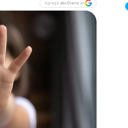
Agregá
abcDiario
en