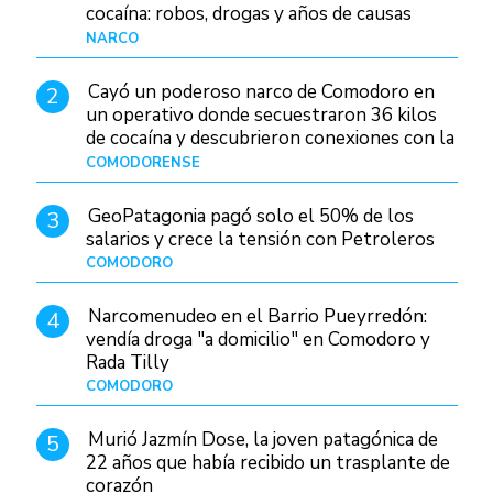
cocaína: robos, drogas y años de causas
judiciales
NARCO
Hace 1 día
Cayó un poderoso narco de Comodoro en
2
un operativo donde secuestraron 36 kilos
de cocaína y descubrieron conexiones con la
Patagonia
COMODORENSE
Hace 1 día
GeoPatagonia pagó solo el 50% de los
3
salarios y crece la tensión con Petroleros
COMODORO
Hace 1 día
Narcomenudeo en el Barrio Pueyrredón:
4
vendía droga "a domicilio" en Comodoro y
Rada Tilly
COMODORO
Hace 2 días
Murió Jazmín Dose, la joven patagónica de
5
22 años que había recibido un trasplante de
corazón