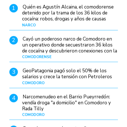
Quién es Agustín Alcaina, el comodorense
1
detenido por la trama de los 36 kilos de
cocaína: robos, drogas y años de causas
judiciales
NARCO
Hace 1 día
Cayó un poderoso narco de Comodoro en
2
un operativo donde secuestraron 36 kilos
de cocaína y descubrieron conexiones con la
Patagonia
COMODORENSE
Hace 1 día
GeoPatagonia pagó solo el 50% de los
3
salarios y crece la tensión con Petroleros
COMODORO
Hace 1 día
Narcomenudeo en el Barrio Pueyrredón:
4
vendía droga "a domicilio" en Comodoro y
Rada Tilly
COMODORO
Hace 2 días