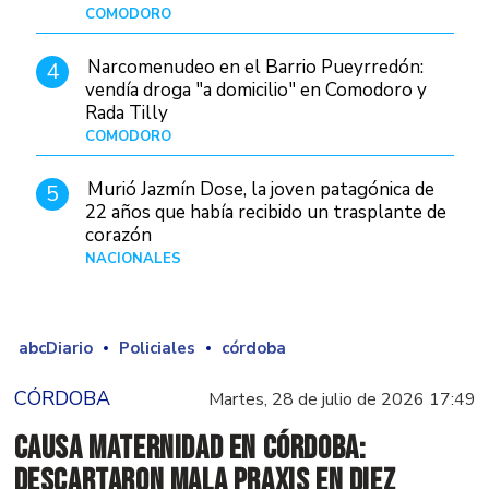
COMODORO
Hace 1 día
Narcomenudeo en el Barrio Pueyrredón:
4
vendía droga "a domicilio" en Comodoro y
Rada Tilly
COMODORO
Hace 2 días
Murió Jazmín Dose, la joven patagónica de
5
22 años que había recibido un trasplante de
corazón
NACIONALES
Hace 3 días
abcDiario
Policiales
córdoba
CÓRDOBA
Martes, 28 de julio de 2026 17:49
Causa Maternidad en Córdoba:
descartaron mala praxis en diez