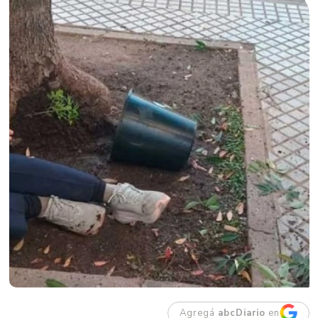
Agregá
abcDiario
en