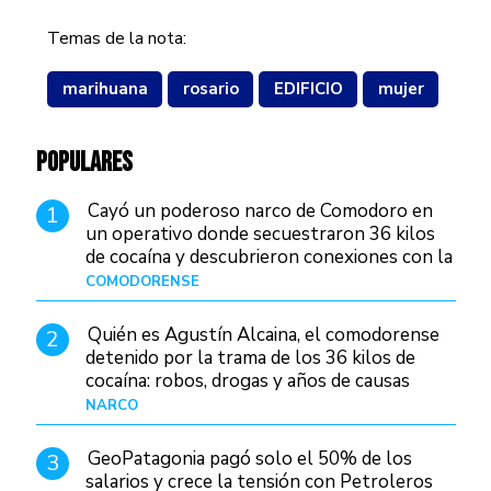
Temas de la nota:
marihuana
rosario
EDIFICIO
mujer
POPULARES
Cayó un poderoso narco de Comodoro en
1
un operativo donde secuestraron 36 kilos
de cocaína y descubrieron conexiones con la
Patagonia
COMODORENSE
Hace 1 día
Quién es Agustín Alcaina, el comodorense
2
detenido por la trama de los 36 kilos de
cocaína: robos, drogas y años de causas
judiciales
NARCO
Hace 1 día
GeoPatagonia pagó solo el 50% de los
3
salarios y crece la tensión con Petroleros