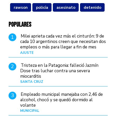
rawson
policía
asesinato
detenido
POPULARES
Milei aprieta cada vez más el cinturón: 9 de
1
cada 10 argentinos creen que necesitan dos
empleos o más para llegar a fin de mes
AJUSTE
Hace 3 días
Tristeza en la Patagonia: falleció Jazmín
2
Dose tras luchar contra una severa
miocarditis
SANTA CRUZ
Hace 15 horas
Empleado municipal manejaba con 2,46 de
3
alcohol, chocó y se quedó dormido al
volante
MUNICIPAL
Hace 23 horas