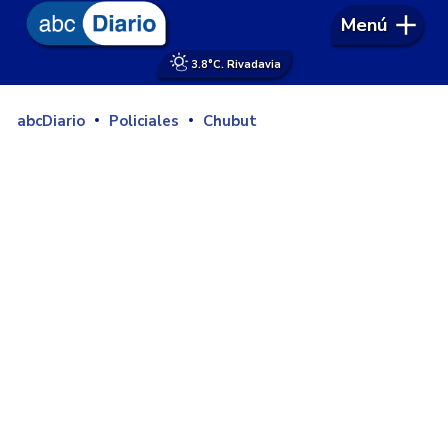
Menú
3.8°
C. Rivadavia
abcDiario
Policiales
Chubut