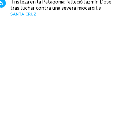
Tristeza en la Patagonia: falleció Jazmín Dose
5
tras luchar contra una severa miocarditis
SANTA CRUZ
Hace 1 día