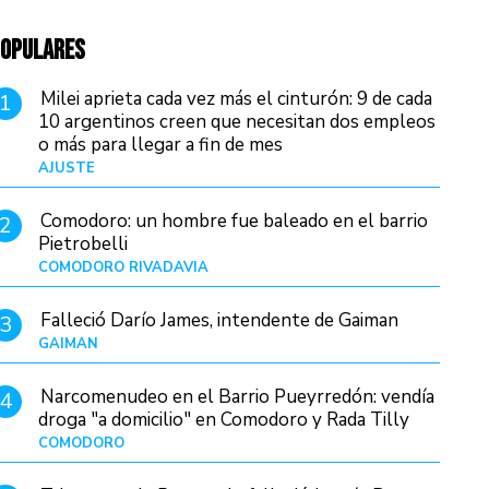
OPULARES
Milei aprieta cada vez más el cinturón: 9 de cada
1
10 argentinos creen que necesitan dos empleos
o más para llegar a fin de mes
AJUSTE
Hace 4 días
Comodoro: un hombre fue baleado en el barrio
2
Pietrobelli
COMODORO RIVADAVIA
Hace 11 horas
Falleció Darío James, intendente de Gaiman
3
GAIMAN
Hace 13 horas
Narcomenudeo en el Barrio Pueyrredón: vendía
4
droga "a domicilio" en Comodoro y Rada Tilly
COMODORO
Hace 14 horas