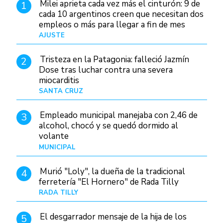
Milei aprieta cada vez más el cinturón: 9 de
1
cada 10 argentinos creen que necesitan dos
empleos o más para llegar a fin de mes
AJUSTE
Hace 4 días
Tristeza en la Patagonia: falleció Jazmín
2
Dose tras luchar contra una severa
miocarditis
SANTA CRUZ
Hace 20 horas
Empleado municipal manejaba con 2,46 de
3
alcohol, chocó y se quedó dormido al
volante
MUNICIPAL
Hace 1 día
Murió "Loly", la dueña de la tradicional
4
ferretería "El Hornero" de Rada Tilly
RADA TILLY
Hace 20 horas
El desgarrador mensaje de la hija de los
5