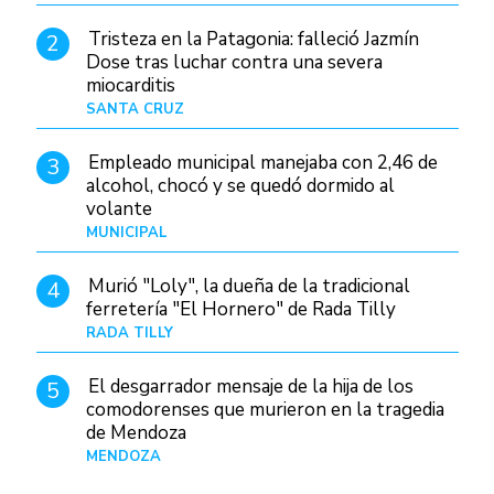
Tristeza en la Patagonia: falleció Jazmín
2
Dose tras luchar contra una severa
miocarditis
SANTA CRUZ
Hace 21 horas
Empleado municipal manejaba con 2,46 de
3
alcohol, chocó y se quedó dormido al
volante
MUNICIPAL
Hace 1 día
Murió "Loly", la dueña de la tradicional
4
ferretería "El Hornero" de Rada Tilly
RADA TILLY
Hace 20 horas
El desgarrador mensaje de la hija de los
5
comodorenses que murieron en la tragedia
de Mendoza
MENDOZA
Hace 22 horas