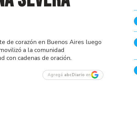
na severa
nte de corazón en Buenos Aires luego
 movilizó a la comunidad
d con cadenas de oración.
Agregá
abcDiario
en