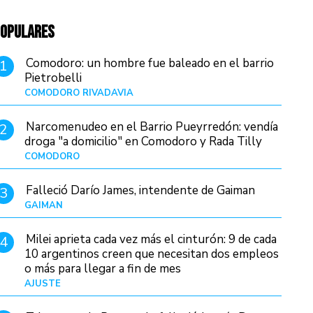
OPULARES
Comodoro: un hombre fue baleado en el barrio
1
Pietrobelli
COMODORO RIVADAVIA
Hace 14 horas
Narcomenudeo en el Barrio Pueyrredón: vendía
2
droga "a domicilio" en Comodoro y Rada Tilly
COMODORO
Hace 17 horas
Falleció Darío James, intendente de Gaiman
3
GAIMAN
Hace 16 horas
Milei aprieta cada vez más el cinturón: 9 de cada
4
10 argentinos creen que necesitan dos empleos
o más para llegar a fin de mes
AJUSTE
Hace 4 días