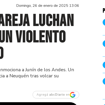
Domingo, 26 de enero de 2025 13:06
P
areja luchan
 un violento
0
onmociona a Junín de los Andes. Un
cia a Neuquén tras volcar su
Agregá
abcDiario
en