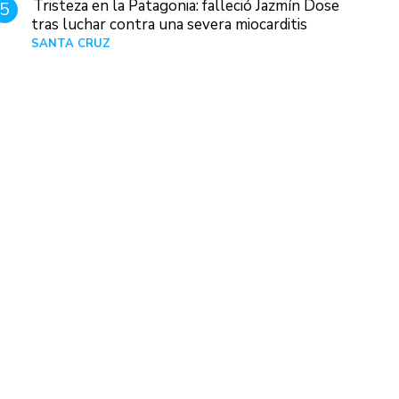
Tristeza en la Patagonia: falleció Jazmín Dose
5
tras luchar contra una severa miocarditis
SANTA CRUZ
Hace 1 día