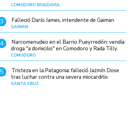
COMODORO RIVADAVIA
Hace 4 horas
Falleció Darío James, intendente de Gaiman
3
GAIMAN
Hace 7 horas
Narcomenudeo en el Barrio Pueyrredón: vendía
4
droga "a domicilio" en Comodoro y Rada Tilly
COMODORO
Hace 8 horas
Tristeza en la Patagonia: falleció Jazmín Dose
5
tras luchar contra una severa miocarditis
SANTA CRUZ
Hace 1 día