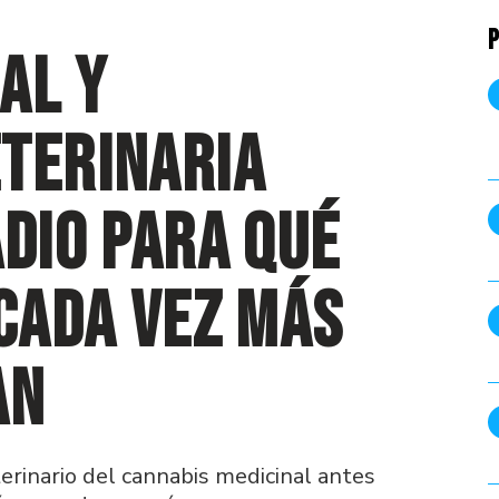
P
al y
eterinaria
adio para qué
 cada vez más
an
erinario del cannabis medicinal antes