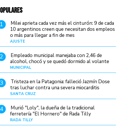
OPULARES
Milei aprieta cada vez más el cinturón: 9 de cada
1
10 argentinos creen que necesitan dos empleos
o más para llegar a fin de mes
AJUSTE
Hace 3 días
Empleado municipal manejaba con 2,46 de
2
alcohol, chocó y se quedó dormido al volante
MUNICIPAL
Hace 18 horas
Tristeza en la Patagonia: falleció Jazmín Dose
3
tras luchar contra una severa miocarditis
SANTA CRUZ
Hace 10 horas
Murió "Loly", la dueña de la tradicional
4
ferretería "El Hornero" de Rada Tilly
RADA TILLY
Hace 9 horas