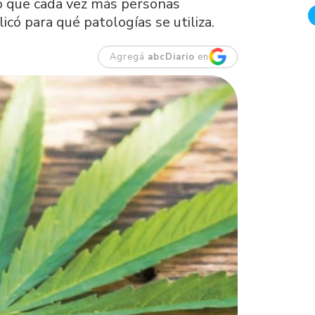
ó que cada vez más personas
có para qué patologías se utiliza.
Agregá
abcDiario
en