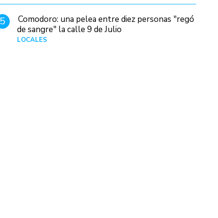
Comodoro: una pelea entre diez personas "regó
5
de sangre" la calle 9 de Julio
LOCALES
Hace 1 día