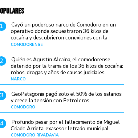
OPULARES
Cayó un poderoso narco de Comodoro en un
1
operativo donde secuestraron 36 kilos de
cocaína y descubrieron conexiones con la
Patagonia
COMODORENSE
Hace 1 día
Quién es Agustín Alcaina, el comodorense
2
detenido por la trama de los 36 kilos de cocaína:
robos, drogas y años de causas judiciales
NARCO
Hace 17 horas
GeoPatagonia pagó solo el 50% de los salarios
3
y crece la tensión con Petroleros
COMODORO
Hace 22 horas
Profundo pesar por el fallecimiento de Miguel
4
Criado Arrieta, exasesor letrado municipal
COMODORO RIVADAVIA
Hace 20 horas