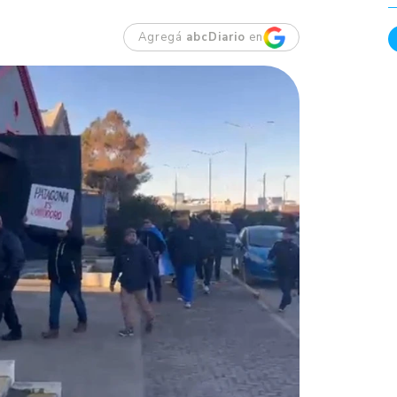
Agregá
abcDiario
en