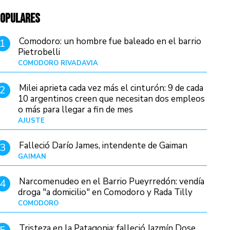
OPULARES
Comodoro: un hombre fue baleado en el barrio
1
Pietrobelli
COMODORO RIVADAVIA
Hace 12 horas
Milei aprieta cada vez más el cinturón: 9 de cada
2
10 argentinos creen que necesitan dos empleos
o más para llegar a fin de mes
AJUSTE
Hace 4 días
Falleció Darío James, intendente de Gaiman
3
GAIMAN
Hace 14 horas
Narcomenudeo en el Barrio Pueyrredón: vendía
4
droga "a domicilio" en Comodoro y Rada Tilly
COMODORO
Hace 15 horas
Tristeza en la Patagonia: falleció Jazmín Dose