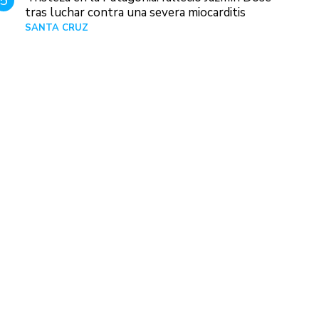
5
tras luchar contra una severa miocarditis
SANTA CRUZ
Hace 1 día