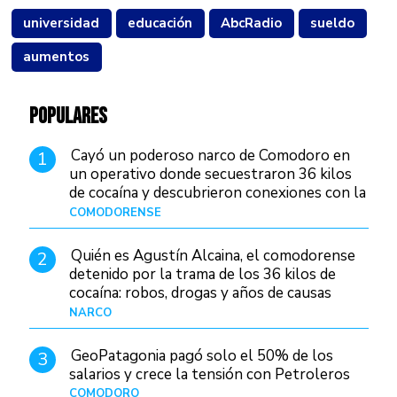
universidad
educación
AbcRadio
sueldo
aumentos
POPULARES
Cayó un poderoso narco de Comodoro en
1
un operativo donde secuestraron 36 kilos
de cocaína y descubrieron conexiones con la
Patagonia
COMODORENSE
Hace 1 día
Quién es Agustín Alcaina, el comodorense
2
detenido por la trama de los 36 kilos de
cocaína: robos, drogas y años de causas
judiciales
NARCO
Hace 17 horas
GeoPatagonia pagó solo el 50% de los
3
salarios y crece la tensión con Petroleros
COMODORO
Hace 22 horas