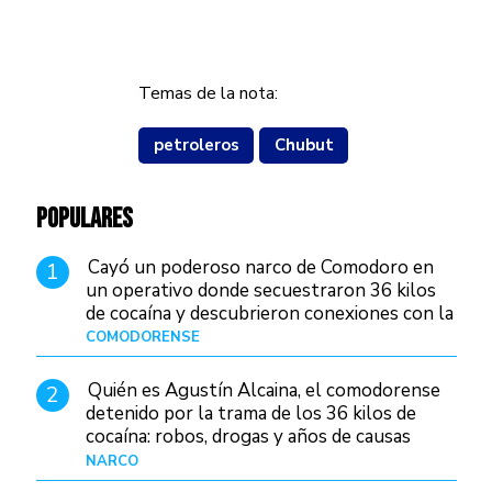
Temas de la nota:
petroleros
Chubut
POPULARES
Cayó un poderoso narco de Comodoro en
1
un operativo donde secuestraron 36 kilos
de cocaína y descubrieron conexiones con la
Patagonia
COMODORENSE
Hace 23 horas
Quién es Agustín Alcaina, el comodorense
2
detenido por la trama de los 36 kilos de
cocaína: robos, drogas y años de causas
judiciales
NARCO
Hace 15 horas