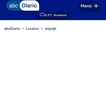
Menú
5.8°
C. Rivadavia
abcDiario
Locales
unpsjb