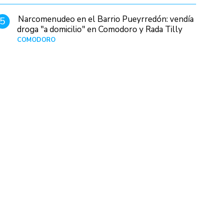
Narcomenudeo en el Barrio Pueyrredón: vendía
5
droga "a domicilio" en Comodoro y Rada Tilly
COMODORO
Hace 1 día