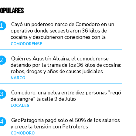
OPULARES
Cayó un poderoso narco de Comodoro en un
1
operativo donde secuestraron 36 kilos de
cocaína y descubrieron conexiones con la
Patagonia
COMODORENSE
Hace 17 horas
Quién es Agustín Alcaina, el comodorense
2
detenido por la trama de los 36 kilos de cocaína:
robos, drogas y años de causas judiciales
NARCO
Hace 9 horas
Comodoro: una pelea entre diez personas "regó
3
de sangre" la calle 9 de Julio
LOCALES
Hace 23 horas
GeoPatagonia pagó solo el 50% de los salarios
4
y crece la tensión con Petroleros
COMODORO
Hace 14 horas