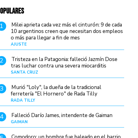
OPULARES
Milei aprieta cada vez más el cinturón: 9 de cada
1
10 argentinos creen que necesitan dos empleos
o más para llegar a fin de mes
AJUSTE
Hace 4 días
Tristeza en la Patagonia: falleció Jazmín Dose
2
tras luchar contra una severa miocarditis
SANTA CRUZ
Hace 1 día
Murió "Loly", la dueña de la tradicional
3
ferretería "El Hornero" de Rada Tilly
RADA TILLY
Hace 1 día
Falleció Darío James, intendente de Gaiman
4
GAIMAN
Hace 2 horas
Comodoro: un hombre fue baleado en el barrio