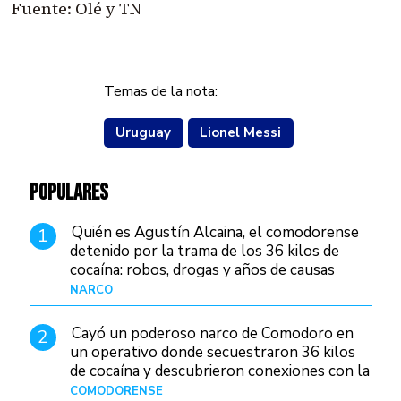
Fuente: Olé y TN
Temas de la nota:
Uruguay
Lionel Messi
POPULARES
Quién es Agustín Alcaina, el comodorense
1
detenido por la trama de los 36 kilos de
cocaína: robos, drogas y años de causas
judiciales
NARCO
Hace 1 día
Cayó un poderoso narco de Comodoro en
2
un operativo donde secuestraron 36 kilos
de cocaína y descubrieron conexiones con la
Patagonia
COMODORENSE
Hace 1 día