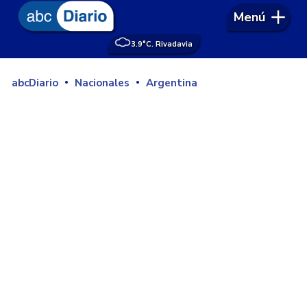
Menú
3.9°
C. Rivadavia
abcDiario
Nacionales
Argentina