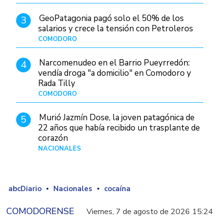
GeoPatagonia pagó solo el 50% de los
3
salarios y crece la tensión con Petroleros
COMODORO
Hace 1 día
Narcomenudeo en el Barrio Pueyrredón:
4
vendía droga "a domicilio" en Comodoro y
Rada Tilly
COMODORO
Hace 2 días
Murió Jazmín Dose, la joven patagónica de
5
22 años que había recibido un trasplante de
corazón
NACIONALES
Hace 3 días
abcDiario
Nacionales
cocaína
COMODORENSE
Viernes, 7 de agosto de 2026 15:24